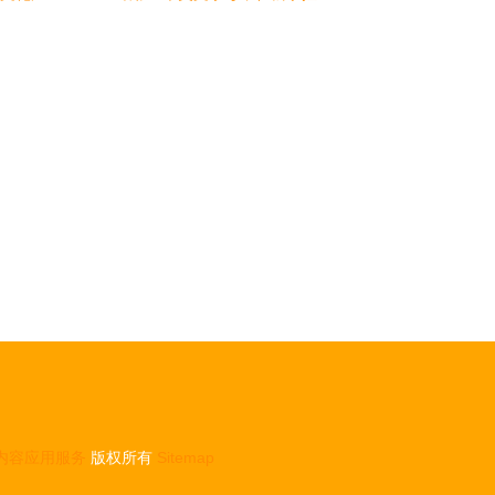
字出版新
广告与数字文化创意应用
内容应用服务
版权所有
Sitemap