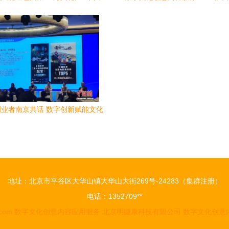
深圳文博会
高质量发展合作峰会分会聚焦数
动能
业者南京共话 数字创新赋能文化
传承，创意内容服务新篇章
地址：北京市平谷区大华山镇大华山大街269号-24283（集群注册）
电话：1352709**
.com
数字文化创意内容应用服务
北京明捷康科技有限公司
数字文化创意