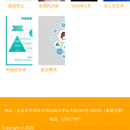
踏浪而立
全国民办前
2024年1月
当人文艺术
数字媒介视
三强丨华东
15日文化创
遇见数字化
角下，对越
唯一全员书
意概念股梳
经济 周三
秀银幸“做
院制大学
理指南 重
讲座解构数
好本分，用
“东方幻想
点关注数字
字文化创意
心服务，回
王国”从科
文化创意内
内容应用服
归盈利”的
幻走向现实
容应用服务
务
破局随想
——数字文
方向
科技巨头布
探访腾讯
化创意内容
局医疗 医
产品化运营
应用服务
疗康养地产
体系下的数
与数字文化
字文化创新
创意内容应
实践
地址：北京市平谷区大华山镇大华山大街269号-24283（集群注册）
用的新变革
电话：1352709**
Copyright © 2026
www.gkbpp.com
数字文化创意内容应用服务
北京明