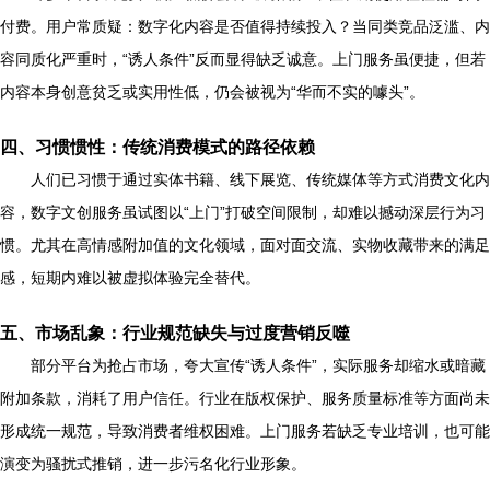
付费。用户常质疑：数字化内容是否值得持续投入？当同类竞品泛滥、内
容同质化严重时，“诱人条件”反而显得缺乏诚意。上门服务虽便捷，但若
内容本身创意贫乏或实用性低，仍会被视为“华而不实的噱头”。
四、习惯惯性：传统消费模式的路径依赖
人们已习惯于通过实体书籍、线下展览、传统媒体等方式消费文化内
容，数字文创服务虽试图以“上门”打破空间限制，却难以撼动深层行为习
惯。尤其在高情感附加值的文化领域，面对面交流、实物收藏带来的满足
感，短期内难以被虚拟体验完全替代。
五、市场乱象：行业规范缺失与过度营销反噬
部分平台为抢占市场，夸大宣传“诱人条件”，实际服务却缩水或暗藏
附加条款，消耗了用户信任。行业在版权保护、服务质量标准等方面尚未
形成统一规范，导致消费者维权困难。上门服务若缺乏专业培训，也可能
演变为骚扰式推销，进一步污名化行业形象。