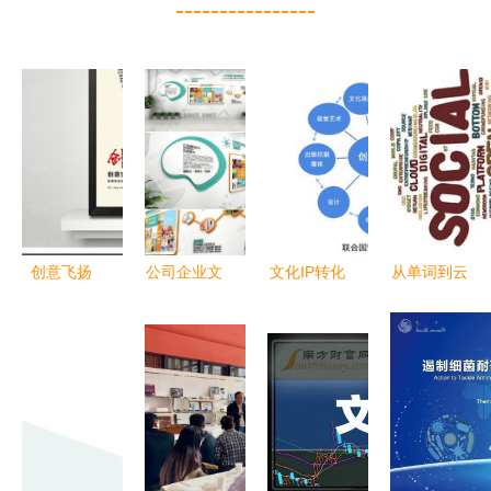
----------------
创意飞扬
公司企业文
文化IP转化
从单词到云
企业文化展
化墙布局创
创意资本
端 数字时
板引领思想
意设计效果
数字文创的
代的文化创
新风尚
图大全 数
应用路径与
意与服务重
字文化创意
实践探索
构
内容应用服
务新探索