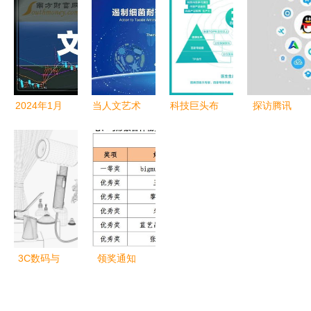
应用路径与
意与服务重
秀银幸“做
院制大学
实践探索
构
好本分，用
“东方幻想
心服务，回
王国”从科
归盈利”的
幻走向现实
破局随想
——数字文
2024年1月
当人文艺术
科技巨头布
探访腾讯
化创意内容
15日文化创
遇见数字化
局医疗 医
产品化运营
应用服务
意概念股梳
经济 周三
疗康养地产
体系下的数
理指南 重
讲座解构数
与数字文化
字文化创新
点关注数字
字文化创意
创意内容应
实践
文化创意内
内容应用服
用的新变革
容应用服务
务
方向
3C数码与
领奖通知
数字文化的
弘扬蒙古马
视觉交响
精神 创意