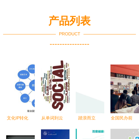
产品列表
PRODUCT
----------------
文化IP转化
从单词到云
踏浪而立
全国民办前
创意资本
端 数字时
数字媒介视
三强丨华东
数字文创的
代的文化创
角下，对越
唯一全员书